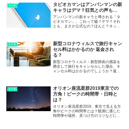
した。
タピオカマンはアンパンマンの新
未分類
キャラはデマ？狂気との声も…
アンパンマンの新キャラと噂される「タ
ピオカマン」。これって嘘？デマ？それ
とも、まさか公式なの？ほんと？ネット
の反応とともに、ご紹介します。
新型コロナウィルスで旅行キャン
未分類
セル料はかかるのか 返金され
る？
新型コロナウィルス・新型肺炎の感染を
懸念して旅行をキャンセルした場合、キ
ャンセル料はかかるのでしょうか？返金
はされるのでしょうか？お伝えします。
オリオン座流星群2019東京での
未分類
方角！ピークの時間帯・日時と
は？
オリオン座流星群2019、東京で見える方
角やピークの時間帯とは？観測に適した
時間帯や場所、見つけ方のコツなどにつ
いてご紹介します。