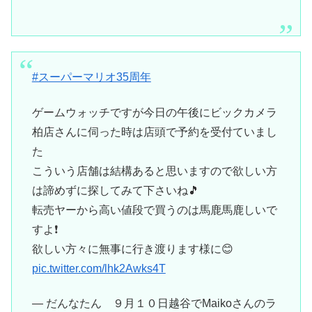
#スーパーマリオ35周年
ゲームウォッチですが今日の午後にビックカメラ
柏店さんに伺った時は店頭で予約を受付ていまし
た
こういう店舗は結構あると思いますので欲しい方
は諦めずに探してみて下さいね🎵
転売ヤーから高い値段で買うのは馬鹿馬鹿しいで
すよ❗
欲しい方々に無事に行き渡ります様に😊
pic.twitter.com/lhk2Awks4T
— だんなたん ９月１０日越谷でMaikoさんのラ