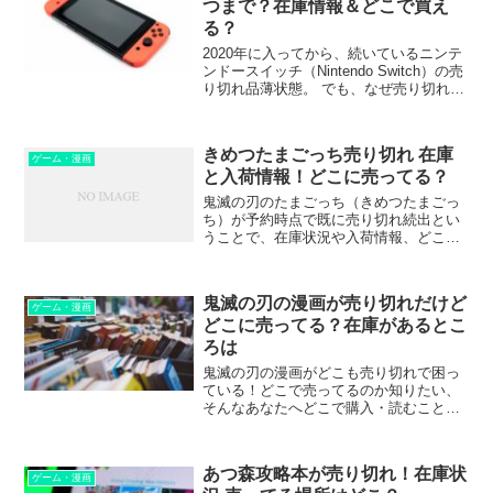
つまで？在庫情報＆どこで買え
る？
2020年に入ってから、続いているニンテ
ンドースイッチ（Nintendo Switch）の売
り切れ品薄状態。 でも、なぜ売り切れが
続出しているのでしょうか？その理由
は？ そして、いつまで続くのでしょう
か？どこで買えるのでしょうか？ 入荷在
きめつたまごっち売り切れ 在庫
庫...
ゲーム・漫画
と入荷情報！どこに売ってる？
鬼滅の刃のたまごっち（きめつたまごっ
ち）が予約時点で既に売り切れ続出とい
うことで、在庫状況や入荷情報、どこで
売ってるのかなどについてまとめまし
た。
鬼滅の刃の漫画が売り切れだけど
ゲーム・漫画
どこに売ってる？在庫があるとこ
ろは
鬼滅の刃の漫画がどこも売り切れで困っ
ている！どこで売ってるのか知りたい、
そんなあなたへどこで購入・読むことが
できるのか在庫状況などについてお伝え
します。
あつ森攻略本が売り切れ！在庫状
ゲーム・漫画