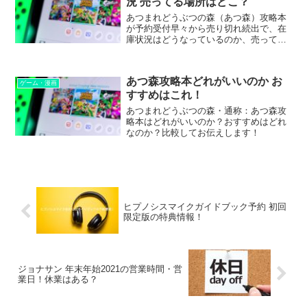
況 売ってる場所はどこ？
あつまれどうぶつの森（あつ森）攻略本
が予約受付早々から売り切れ続出で、在
庫状況はどうなっているのか、売ってる
場所はどこなのか、などについてまとめ
ました。
あつ森攻略本どれがいいのか お
ゲーム・漫画
すすめはこれ！
あつまれどうぶつの森・通称：あつ森攻
略本はどれがいいのか？おすすめはどれ
なのか？比較してお伝えします！
ヒプノシスマイクガイドブック予約 初回
限定版の特典情報！
ジョナサン 年末年始2021の営業時間・営
業日！休業はある？