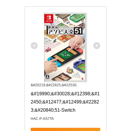
&#20219;&#22825;&#22530;
&#19990;&#30028;&#12398;&#1
2450;&#12477;&#12499;&#2282
3;&#20840;51-Switch
HAC-P-AS7TA