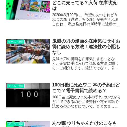
どこに売ってる？入荷 在庫状況
は
2020年3月20日に、待望のあつまれどう
ぶつの森（通称：あつ森）が発売されま
したね！ 私は発売日の10時半に近所のイ
トーヨーカドーの前を通りかかったので
すが、やはりすごい行列でビックリしま
した。 ここまで人気だと、気になるのが
鬼滅の刃の漫画を在庫気にせずお
「すぐに売り...
ゲーム・漫画
得に読める方法！違法性の心配も
なし
鬼滅の刃の漫画を在庫気にすることな
く、確実に手に入れて読める方法に関し
て、ご紹介します。違法ではなく、公式
の漫画ですのでご心配ありません。
100日後に死ぬワニ 本の予約はど
ゲーム・漫画
こで？電子書籍で読める？
100日後に死ぬワニの本の予約はいつから
どこでできるのか、発売日や電子書籍で
読めるのかなどについて、まとめまし
た。
あつ森 ウリちゃんたけのこをも
ゲーム・漫画