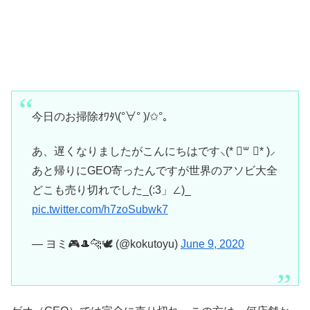
今日のお掃除ｵﾜﾀ\(°∀° )/✩°｡
あ、遅くなりましたがこんにちはです⸜(* ॑꒳ ॑* )⸝
あと帰りにGEO寄ったんですが世界のアソビ大全
どこも売り切れでした_(:3」∠)_
pic.twitter.com/h7zoSubwk7
— ヨミ🎮🎩🐆🕊 (@kokutoyu)
June 9, 2020