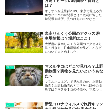
方角！ピークの時間帯・日時と
は？
オリオン座流星群2019、東京で見える方
角やピークの時間帯とは？観測に適した
時間帯や場所、見つけ方のコツなどにつ
いてご紹介します。
泉南りんくう公園のアクセス 駐
未分類
車場情報は？場所はここ！
大阪府の泉南りんくう公園のアクセス方
法・行き方、駐車場情報や見どころなど
についてまとめました。
マヌルネコはどこで見れる？上野
未分類
動物園？実物を見たいというあな
たへ
マヌルネコはどこで見れるのか、上野動
物園？上野動物園のどこ？それ以外の場
所では？マヌルネコの特徴や、マヌルネ
コを飼いたい場合・ペットとして飼うこ
とはできるのか、などについてまとめま
した。
新型コロナウィルスで旅行キャン
未分類
セル料はかかるのか 返金され