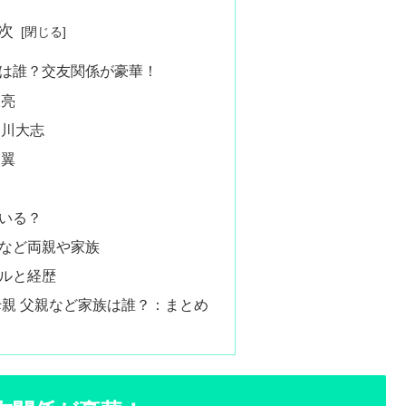
次
は誰？交友関係が豪華！
沢亮
中川大志
田翼
いる？
など両親や家族
ルと経歴
母親 父親など家族は誰？：まとめ