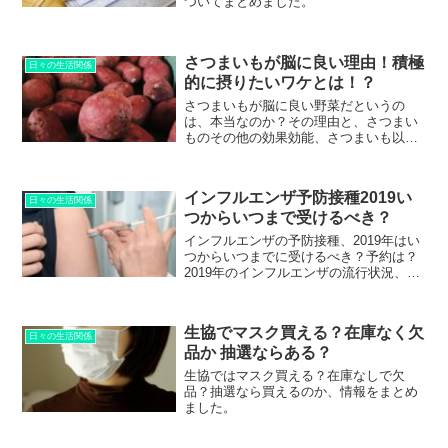
ついてまとめました。
さつまいもが脳に良い理由！積極
日々の生活関係
的に摂りたいワケとは！？
さつまいもが脳に良い野菜だというの
は、本当なのか？その理由と、さつまい
ものその他の効果効能、さつまいも以外
で脳に良いとされる食品などについて、
ご紹介します。
インフルエンザ予防接種2019い
日々の生活関係
つからいつまで受けるべき？
インフルエンザの予防接種、2019年はい
つからいつまでに受けるべき？予約は？
2019年のインフルエンザの流行状況、ワ
クチン状況、値段、などについてお伝え
します。
生協でマスク買える？在庫なく欠
日々の生活関係
品か 抽選ならある？
生協ではマスク買える？在庫なしで欠
品？抽選なら買えるのか、情報をまとめ
ました。