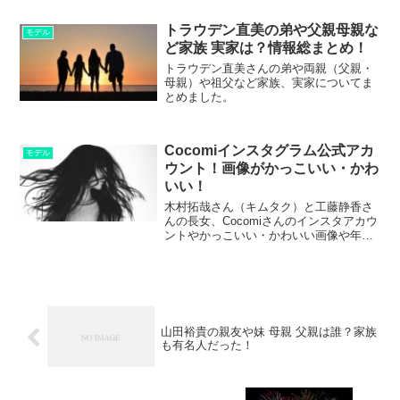
トラウデン直美の弟や父親母親な
モデル
ど家族 実家は？情報総まとめ！
トラウデン直美さんの弟や両親（父親・
母親）や祖父など家族、実家についてま
とめました。
Cocomiインスタグラム公式アカ
モデル
ウント！画像がかっこいい・かわ
いい！
木村拓哉さん（キムタク）と工藤静香さ
んの長女、Cocomiさんのインスタアカウ
ントやかっこいい・かわいい画像や年
齢・本名などのプロフィールや経歴につ
いて、お伝えします。
山田裕貴の親友や妹 母親 父親は誰？家族
も有名人だった！