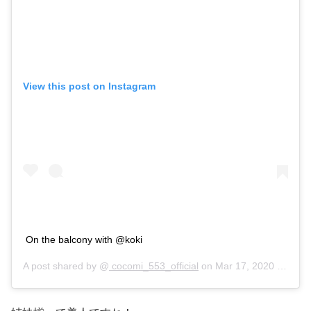
View this post on Instagram
On the balcony with @koki
A post shared by @
cocomi_553_official
on
Mar 17, 2020 at 9:09pm PDT