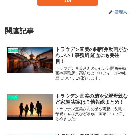
管理人
関連記事
トラウデン直美の関西弁動画がか
モデル
わいい！事務所 経歴にも要注
目！
トラウデン直美さんのかわいい関西弁動
画や事務所、高校などプロフィールや経
歴についてご紹介します。
トラウデン直美の弟や父親母親な
モデル
ど家族 実家は？情報総まとめ！
トラウデン直美さんの弟や両親（父親・
母親）や祖父など家族、実家についてま
とめました。