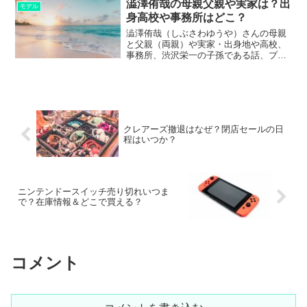
澁澤侑哉の母親父親や実家は？出
モデル
身高校や事務所はどこ？
澁澤侑哉（しぶさわゆうや）さんの母親
と父親（両親）や実家・出身地や高校、
事務所、渋沢栄一の子孫である話、プロ
フィールと経歴などについてまとめまし
た。
クレアーズ撤退はなぜ？閉店セールの日
程はいつか？
ニンテンドースイッチ売り切れいつま
で？在庫情報＆どこで買える？
コメント