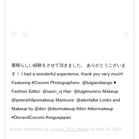
素晴らしい経験をさせて頂きました。 ありがとうございま
す！ I had a wonderful experience, thank you very much!
Featuring #Cocomi Photographers: @luigiandiango ♥️
Fashion Editor: @saori_vj Hair: @luigimurenu Makeup:
@peterphilipsmakeup Manicure: @alexfalba Looks and
Makeup by @dior @diormakeup #dior #diormakeup
#DiorandCocomi #voguejapan
A post shared by @
cocomi_553_official
on
Mar 16, 2020 at 9:56pm PDT