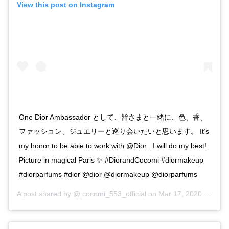
View this post on Instagram
One Dior Ambassador として、皆さまと一緒に、色、香、
ファッション、ジュエリーと巡り会いたいと思います。 It’s
my honor to be able to work with @Dior . I will do my best!
Picture in magical Paris ✨ #DiorandCocomi #diormakeup
#diorparfums #dior @dior @diormakeup @diorparfums
A post shared by @
cocomi_553_official
on
Mar 17, 2020 at 7:27pm PDT