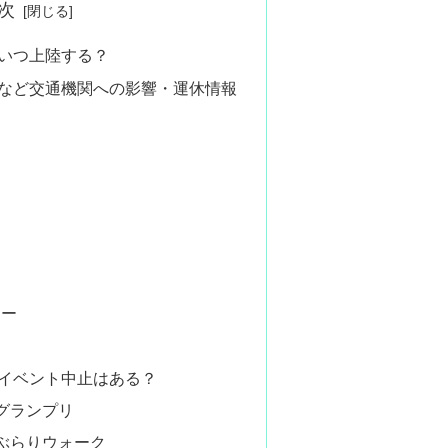
次
はいつ上陸する？
電車など交通機関への影響・運休情報
ヤー
阪のイベント中止はある？
グランプリ
ぶらりウォーク