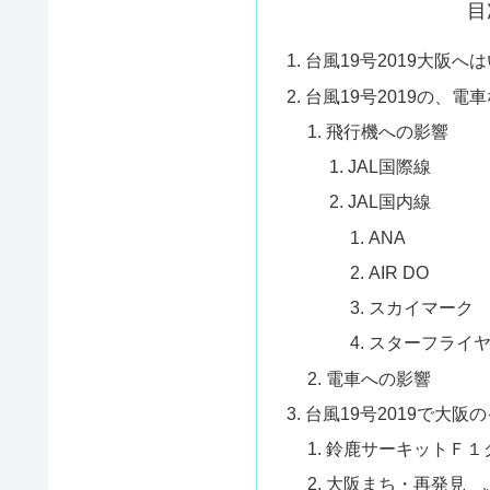
目
台風19号2019大阪へ
台風19号2019の、
飛行機への影響
JAL国際線
JAL国内線
ANA
AIR DO
スカイマーク
スターフライ
電車への影響
台風19号2019で大
鈴鹿サーキットＦ１
大阪まち・再発見 