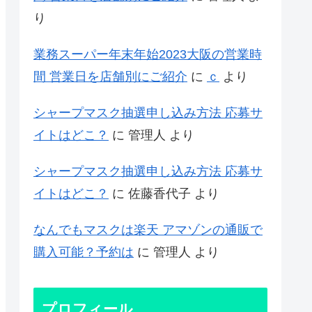
り
業務スーパー年末年始2023大阪の営業時
間 営業日を店舗別にご紹介
に
ｃ
より
シャープマスク抽選申し込み方法 応募サ
イトはどこ？
に
管理人
より
シャープマスク抽選申し込み方法 応募サ
イトはどこ？
に
佐藤香代子
より
なんでもマスクは楽天 アマゾンの通販で
購入可能？予約は
に
管理人
より
プロフィール