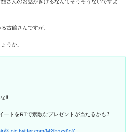
古館さんのお話がきけるなんてそうそうないですよ
いる古館さんですが、
しょうか。
。
‼︎
ートをRTで素敵なプレゼントが当たるかも⁉︎
橋祭
pic.twitter.com/M2fohxs8oX