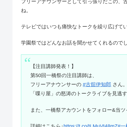
フリーアナウンサーとして引っ張りだこの、
ね。
テレビではいつも痛快なトークを繰り広げて
学園祭ではどんなお話を聞かせてくれるので
【注目講師発表！】
第50回一橋祭の注目講師は、
フリーアナウンサーの
#古舘伊知郎
さん
「喋り屋」の怒涛のトークライブを見逃すな
また、一橋祭アカウントをフォロー&当ツイ
詳細はこちら↓
https://t.co/tLMuVt48mZ
#一