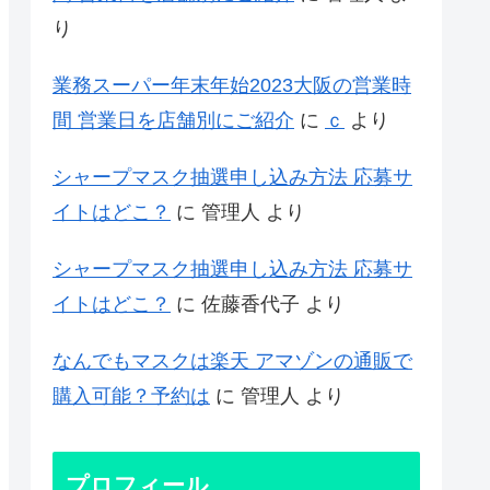
り
業務スーパー年末年始2023大阪の営業時
間 営業日を店舗別にご紹介
に
ｃ
より
シャープマスク抽選申し込み方法 応募サ
イトはどこ？
に
管理人
より
シャープマスク抽選申し込み方法 応募サ
イトはどこ？
に
佐藤香代子
より
なんでもマスクは楽天 アマゾンの通販で
購入可能？予約は
に
管理人
より
プロフィール