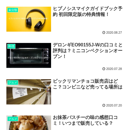
ヒプノシスマイクガイドブック予
未分類
約 初回限定版の特典情報！
2020.08.27
デロンギEO90155J-Wの口コミと
料理
評判は？ミニコンベクションオー
ブン！
2020.07.28
ビックリマンチョコ販売店はど
グルメ
こ？コンビニなど売ってる場所は
2020.07.20
お抹茶バスチーの味の感想口コ
グルメ
ミ！いつまで販売している？