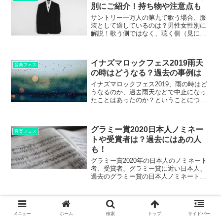
別にご紹介！持ち物や注意点も
サントリー一万人の第九で歌う場合、服
装として適しているのは？男性女性別に
解説！歌う側ではなく、聴く側（見に行
く側）の場合の服装は？持ち物・注意点
などについてもご紹介します。
イナズマロックフェス2019雨天
音楽フェス
の時はどうなる？過去の事例は
イナズマロックフェス2019、雨の時はど
うなるのか、過去雨天などで中止になっ
たことはあったのか？ということについ
て、お伝えします。
グラミー賞2020日本人ノミネー
音楽フェス
トや受賞者は？過去にはあの人
も！
グラミー賞2020年の日本人のノミネート
者、受賞者、グラミー賞に近い日本人、
過去のグラミー賞の日本人ノミネートや
受賞者などについてご紹介します。
イマズマロックフェス2019カラ
音楽フェス
メニュー
ホーム
検索
トップ
サイドバー
クリのセトリ・出演時間は？