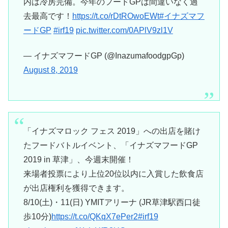
内は冷房完備。今年のフードGPは間違いなく過
去最高です！
https://t.co/rDtROwoEWt
#イナズマフ
ードGP
#irf19
pic.twitter.com/0APlV9zl1V
— イナズマフードGP (@InazumafoodgpGp)
August 8, 2019
「イナズマロック フェス 2019」への出店を賭け
たフードバトルイベント、「イナズマフードGP
2019 in 草津」、今週末開催！
来場者投票により上位20位以内に入賞した飲食店
が出店権利を獲得できます。
8/10(土)・11(日) YMITアリーナ (JR草津駅西口徒
歩10分)
https://t.co/QKqX7ePer2
#irf19