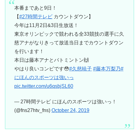
本番まであと9日！
【
#27時間テレビ
カウントダウン】
今年は11月2日&3日生放送！
東京オリンピックで競われる全33競技の選手に久
慈アナがなりきって放送当日までカウントダウン
を行います！
本日は藤本アナとバトミントン🙌
やはり良いコンビです😳
#久慈暁子
#藤本万梨乃
#
にほんのスポーツは強いっ
pic.twitter.com/u6qsbjSL60
— 27時間テレビ にほんのスポーツは強いっ！
(@fns27htv_fns)
October 24, 2019