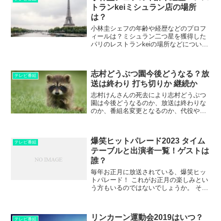
トランkeiミシュラン店の場所
は？
小林圭シェフの年齢や経歴などのプロフ
ィールは？ミシュラン二つ星を獲得した
パリのレストランkeiの場所などについて
も！
志村どうぶつ園今後どうなる？放
テレビ番組
送は終わり 打ち切りか 継続か
志村けんさんの死去により志村どうぶつ
園は今後どうなるのか、放送は終わりな
のか、番組名変更となるのか、代役や後
任などはいるのか、といったことについ
てまとめました。
爆笑ヒットパレード2023 タイム
テレビ番組
テーブルと出演者一覧！ゲストは
誰？
毎年お正月に放送されている、爆笑ヒッ
トパレード！ これがお正月の楽しみとい
う方もいるのではないでしょうか。 そん
な爆笑ヒットパレード、次の2023年も放
送されます。放送時間は7時〜15時と、た
っぷり8時間ほど。これは見逃せないです
リンカーン運動会2019はいつ？
よね！ そ...
テレビ番組