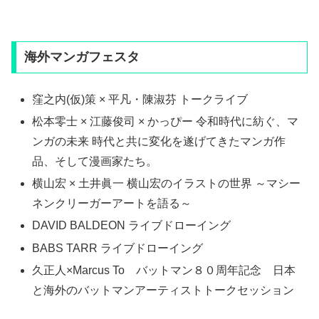
海外マンガフェスタ
窪之内(仮)策 × 平凡・陳淑芬 トークライブ
松本零士 × 江藤俊司 × かっぴー 令和時代に紡ぐ、マ
ンガの未来 時代と共に変化を遂げてきたマンガ作
品、そして漫画家たち。
横山宏 × 土井眞一 横山宏のイラストの世界 ～マシー
ネンクリーガーアートを語る～
DAVID BALDEON ライブドローイング
BABS TARR ライブドローイング
久正人×Marcus To バットマン８０周年記念 日本
と海外のバットマンアーティストトークセッション