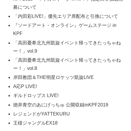
募について
「内田彩LIVE!」優先エリア席配布と引換について
『ソードアート・オンライン』ゲームステージ in
KPF
「高田憂希北九州凱旋イベント帰ってきたっちゃね
ー！」vol.9
「高田憂希北九州凱旋イベント帰ってきたっちゃね
ー！」vol.8
岸田教団＆THE明星ロケッツ凱旋LIVE
A応P LIVE!
ギルドロップス LIVE!
徳井青空のあにげっちゅ 公開収録inKPF2019
レジェンドがYATTEKURU
王様ジャングルEX18