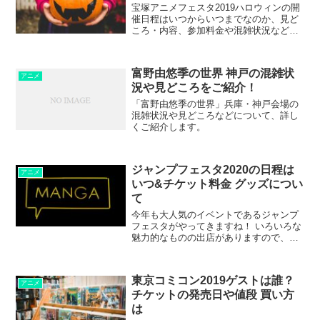
宝塚アニメフェスタ2019ハロウィンの開
催日程はいつからいつまでなのか、見ど
ころ・内容、参加料金や混雑状況などに
ついてご紹介します。
富野由悠季の世界 神戸の混雑状
アニメ
況や見どころをご紹介！
「富野由悠季の世界」兵庫・神戸会場の
混雑状況や見どころなどについて、詳し
くご紹介します。
ジャンプフェスタ2020の日程は
アニメ
いつ&チケット料金 グッズについ
て
今年も大人気のイベントであるジャンプ
フェスタがやってきますね！ いろいろな
魅力的なものの出店がありますので、絶
対に参加しなければなりませんよね。 ジ
ャンプフェスタに参戦する前に、漏れの
ないように詳細を確認しなければなりま
東京コミコン2019ゲストは誰？
せん。 そんなジャン...
アニメ
チケットの発売日や値段 買い方
は