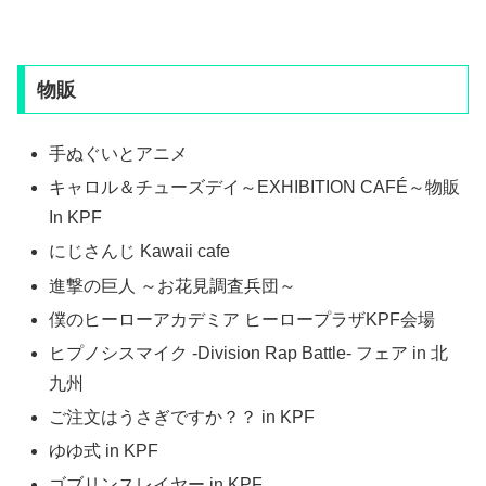
物販
手ぬぐいとアニメ
キャロル＆チューズデイ～EXHIBITION CAFÉ～物販
In KPF
にじさんじ Kawaii cafe
進撃の巨人 ～お花見調査兵団～
僕のヒーローアカデミア ヒーロープラザKPF会場
ヒプノシスマイク -Division Rap Battle- フェア in 北
九州
ご注文はうさぎですか？？ in KPF
ゆゆ式 in KPF
ゴブリンスレイヤー in KPF