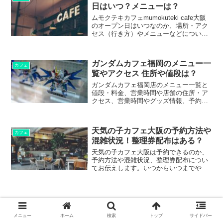
日はいつ？メニューは？
ムモクテキカフェmumokuteki cafe大阪
のオープン日はいつなのか、場所・アク
セス（行き方）やメニューなどについ
て、ご紹介します。
ガンダムカフェ福岡のメニュー一
カフェ
覧やアクセス 住所や値段は？
ガンダムカフェ福岡店のメニュー一覧と
値段・料金、営業時間や店舗の住所・ア
クセス、営業時間やグッズ情報、予約な
どについてご紹介します。
天気の子カフェ大阪の予約方法や
カフェ
混雑状況！整理券配布はある？
天気の子カフェ大阪は予約できるのか、
予約方法や混雑状況、整理券配布につい
てお伝えします。いつからいつまでやっ
ているのか、についても。
メニュー
ホーム
検索
トップ
サイドバー
錦戸亮ライブツアー日程やチケット購入