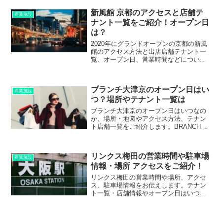
新風館 京都のアクセスと店舗テ
商業施設
ナント一覧をご紹介！オープン日
は？
2020年にグランドオープンの京都の新風
館のアクセス方法と出店店舗テナント一
覧、オープン日、営業時間などについて
ご紹介します。
ブランチ大津京のオープン日はい
商業施設
つ？場所やテナント一覧は
ブランチ大津京のオープン日はいつなの
か、場所・地図やアクセス方法、テナン
ト店舗一覧をご紹介します。BRANCH大
津京では、無印良品やヨガスタジオ、ユ
ニクロ、スタバも出店される？
リンクス梅田の営業時間や駐車場
商業施設
情報・場所 アクセスをご紹介！
リンクス梅田の営業時間や場所、アクセ
ス、駐車場情報をお伝えします。テナン
ト一覧・店舗情報やオープン日はいつな
のか、についても。