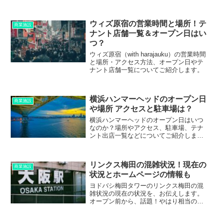
ウィズ原宿の営業時間と場所！テ
商業施設
ナント店舗一覧＆オープン日はい
つ？
ウィズ原宿（with harajauku）の営業時間
と場所・アクセス方法、オープン日やテ
ナント店舗一覧についてご紹介します。
横浜ハンマーヘッドのオープン日
商業施設
や場所 アクセスと駐車場は？
横浜ハンマーヘッドのオープン日はいつ
なのか？場所やアクセス、駐車場、テナ
ント出店一覧などについてご紹介しま
す。横浜ハンマーヘッドには、ホテルも
入る？
リンクス梅田の混雑状況！現在の
商業施設
状況とホームページの情報も
ヨドバシ梅田タワーのリンクス梅田の混
雑状況の現在の状況を、お伝えします。
オープン前から、話題！やはり相当の人
混みが！？公式ホームページの情報も。