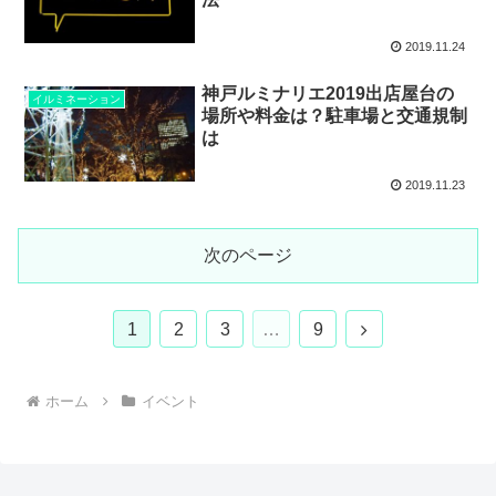
2019.11.24
神戸ルミナリエ2019出店屋台の
イルミネーション
場所や料金は？駐車場と交通規制
は
2019.11.23
次のページ
次
1
2
3
…
9
へ
ホーム
イベント