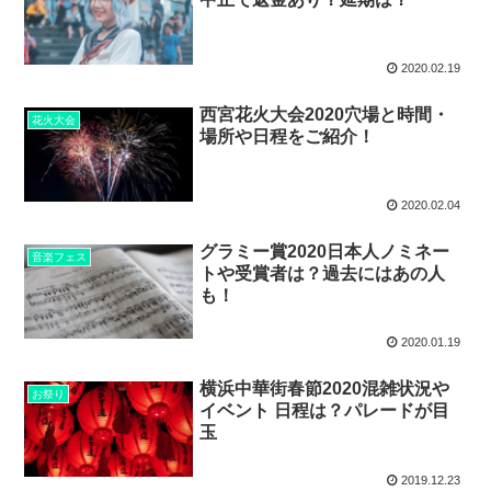
2020.02.19
西宮花火大会2020穴場と時間・
花火大会
場所や日程をご紹介！
2020.02.04
グラミー賞2020日本人ノミネー
音楽フェス
トや受賞者は？過去にはあの人
も！
2020.01.19
横浜中華街春節2020混雑状況や
お祭り
イベント 日程は？パレードが目
玉
2019.12.23